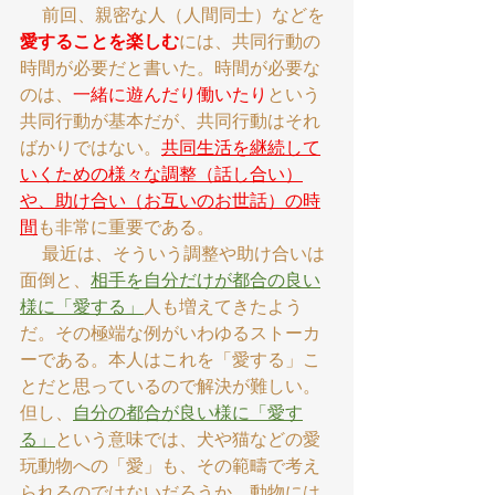
    前回、親密な人（人間同士）などを
愛することを楽しむ
には、共同行動の
時間が必要だと書いた。時間が必要な
のは、
一緒に遊んだり働いたり
という
共同行動が基本だが、共同行動はそれ
ばかりではない。
共同生活を継続して
いくための様々な調整（話し合い）
や、助け合い（お互いのお世話）の時
間
も非常に重要である。
    最近は、そういう調整や助け合いは
面倒と、
相手を自分だけが都合の良い
様に「愛する」
人も増えてきたよう
だ。その極端な例がいわゆるストーカ
ーである。本人はこれを「愛する」こ
とだと思っているので解決が難しい。
但し、
自分の都合が良い様に「愛す
る」
という意味では、犬や猫などの愛
玩動物への「愛」も、その範疇で考え
られるのではないだろうか。動物には