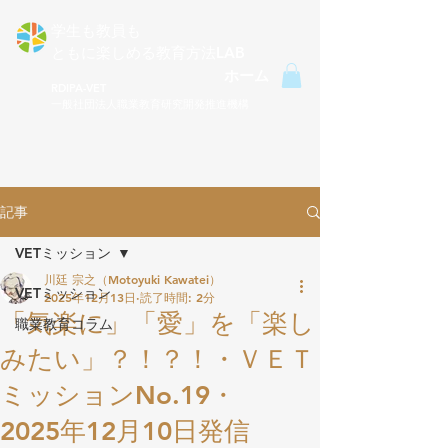
学生も教員も
ともに楽しめる​教育方法LAB
ホーム
RDIPA-VET
一般社団法人職業教育研究開発推進機構
記事
VETミッション
川廷 宗之（Motoyuki Kawatei）
VETミッション
2025年12月13日
読了時間: 2分
「気楽に」「愛」を「楽し
職業教育コラム
みたい」？！？！・ＶＥＴ
ミッションNo.19・
2025年12月10日発信