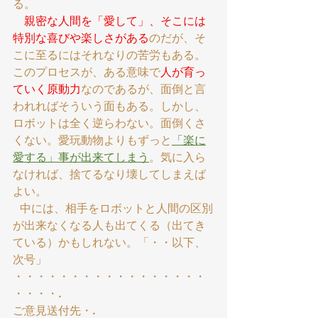
る。
親密な人間を「愛して」、そこには
特別な喜びや楽しさがある
のだが、そ
こに至るにはそれなりの苦労もある。
このプロセスが、ある意味で
人が育っ
ていく原動力
なのであるが、面倒と言
われればそういう面もある。しかし、
ロボットは全く逆らわない。面倒くさ
くない。愛玩動物よりもずっと
「楽に
愛する」事が出来てしまう
。気に入ら
なければ、捨てるなり壊してしまえば
よい。
  中には、相手をロボットと人間の区別
が出来なくなる人も出てくる（出てき
ている）かもしれない。「・・以下、
次号」
・・・・・・・・・・・・・・・・・
・・・・.    
ご意見送付先・. 