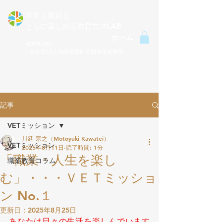
学生も教員も
ともに楽しめる​教育方法LAB
ホーム
RDIPA-VET
一般社団法人職業教育研究開発推進機構
記事
VETミッション
川廷 宗之（Motoyuki Kawatei）
VETミッション
2025年8月11日
読了時間: 1分
「職業・人生を楽し
職業教育コラム
む」・・・ＶＥＴミッショ
ン No.１
更新日：
2025年8月25日
あなたは日々の生活を楽しんでいます