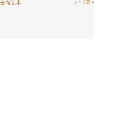
すべて表示
最新記事
学生も教員も
ともに楽しめる教育方法 LAB