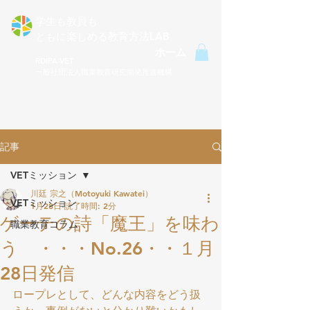
学生も教員も
ともに楽しめる​教育方法LAB
ホーム
RDIPA-VET
一般社団法人職業教育研究開発推進機構
記事
VETミッション
川廷 宗之（Motoyuki Kawatei）
VETミッション
1月28日
読了時間: 2分
ゲーテの詩「魔王」を味わ
職業教育コラム
う ・・・No.26・・１月
28日発信
ロープレとして、どんな内容をどう扱