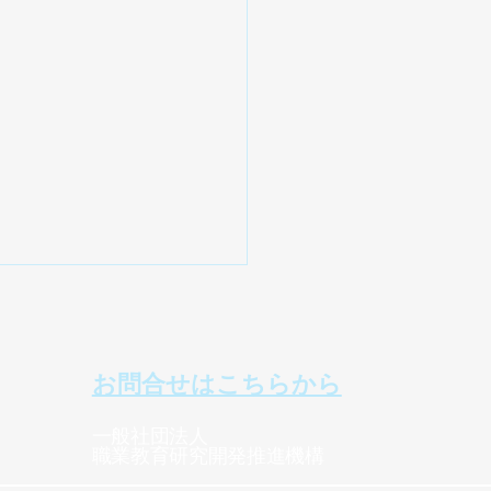
​お問合せはこちらから
一般社団法人​
職業教育研究開発推進機構
試・合格」は、「楽しく