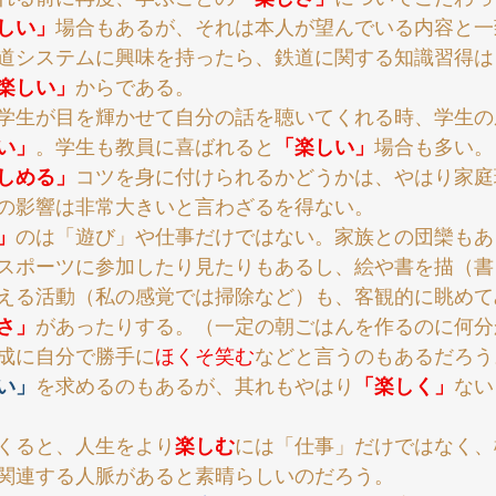
しい」
場合もあるが、それは本人が望んでいる内容と一
道システムに興味を持ったら、鉄道に関する知識習得は
楽しい」
からである。
学生が目を輝かせて自分の話を聴いてくれる時、学生の
い」
。学生も教員に喜ばれると
「楽しい」
場合も多い。
しめる」
コツを身に付けられるかどうかは、やはり家庭
の影響は非常大きいと言わざるを得ない。
」
のは「遊び」や仕事だけではない。家族との団欒もあ
スポーツに参加したり見たりもあるし、絵や書を描（書
える活動（私の感覚では掃除など）も、客観的に眺めて
さ」
があったりする。（一定の朝ごはんを作るのに何分
成に自分で勝手に
ほくそ笑む
などと言うのもあるだろう
い」
を求めるのもあるが、其れもやはり
「楽しく」
ない
くると、人生をより
楽しむ
には「仕事」だけではなく、
関連する人脈があると素晴らしいのだろう。