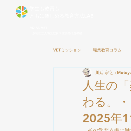
学生も教員も
ともに楽しめる​教育方法LAB
RDIPA-VET
一般社団法人職業教育研究開発推進機構
VETミッション
職業教育コラム
川廷 宗之（Motoyuk
人生の「
わる。・
2025年
　その学習支援に触