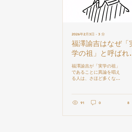
2026年2月3日
∙
3
分
福澤諭吉はなぜ「
学の祖」と呼ばれ
のか【職業教育コ
福澤諭吉が「実学の祖」
ム（宮田雅之⑦）
であることに異論を唱え
る人は、さほど多くない
であろう。では、なぜ福
澤はそのように認識され
るようになったのか。本
稿では、その理由につい
91
0
8
て考察してみたい。 福澤
が「実学の祖」と呼ばれ
る理由をひとことで言う
ならば、学問を「知識の