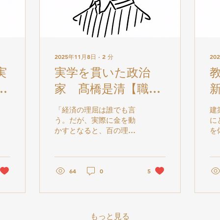
2025年11月8日
∙
2
分
20
実
実学を貫いた政治
る
家 髙橋是清【職業
ラ
教育コラム（宮田雅
「経済の理屈は誰でも言
建
】
之⑥）】
う。だが、実際に金を動
に
かすとなると、百の理屈
を
より一の胆力だ。」 これ
え
は高橋是清（1854～
築
1936年）の『高橋是清自
と
伝』の一文である。理論
64
0
5
う
ではなく行動に宿る知で
理
ある「実学」の真髄が現
方
れている。 政治家・高橋
い
の最大の功績は、世界恐
築
もっと見る