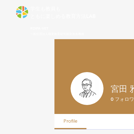
学生も教員も
ともに楽しめる​教育方法LAB
RDIPA-VET
一般社団法人職業教育研究開発推進機構
宮田 雅
0
フォロワ
Profile