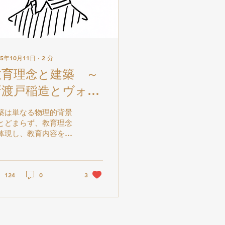
25年10月11日
∙
2
分
教育理念と建築 ～
新渡戸稲造とヴォー
リズ建築～【職業教
築は単なる物理的背景
育コラム（宮田雅之
とどまらず、教育理念
体現し、教育内容を支
⑤）】
る媒体になり得る。建
を学びの環境と捉える
、建築そのものが「も
一人の教師」となり、
124
0
3
念を形にし、学び方を
向づける役割を担って
ると解釈できよう。 建
と教育の関わりは、以