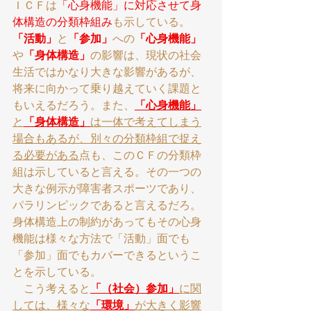
ＩＣＦは
「心身機能」に対応させて身
体構造の分類枠組み
も示している。
「活動」
と
「参加」
への
「心身機能」
や
「身体構造」
の影響は、現状の社会
生活ではかなり大きな影響があるが、
将来に向かって乗り越えていく課題と
もいえるだろう。また、
「心身機能」
と
「身体構造」
は一体で考えてしまう
場合もあるが、別々の分類枠組で捉え
る必要がある
点も、このＣＦの分類枠
組は示していると言える。その一つの
大きな例示が障害者スポーツであり、
パラリンピックであると言えるだろ。
身体構造上の制約があってもその心身
機能は様々な方法で「活動」面でも
「参加」面でもカバーできるというこ
とを示している。
　こう考えると
「（社会）参加」
に関
しては、様々な
「環境」
が大きく影響