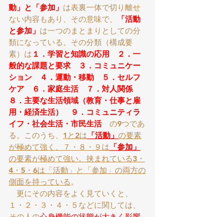
動」と「参加」
は表裏一体で切り離せ
ない内容もあり、その意味で、
「活動
と参加」
は一つのまとまりとしての分
類になっている。その分類（構成要
素）は
１．
学習と知識の応用　２．一
般的な課題と要求　３．コミュニケー
ション　４．運動・移動　５．セルフ
ケア　６．家庭生活　７．対人関係　
８．主要な生活領域（教育・仕事と雇
用・経済生活）　９．コミュニティラ
イフ・社会生活・市民生活　
の9つであ
る。このうち、
1と2は
「活動」
の要素
が極めて強く、７・８・９は
「参加」
の要素が極めて強い。挟まれている3・
4・5・6は「活動」と「参加」の両方の
側面を持っている
。
　更にその内容をよく見ていくと、
１・２・３・４・５などに関しては、
その人の
心身機能の状態が大きく影響