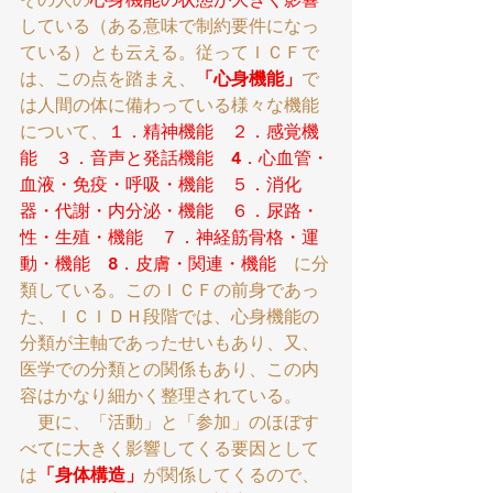
している（ある意味で制約要件になっ
ている）とも云える。従ってＩＣＦで
は、この点を踏まえ、
「心身機能」
で
は人間の体に備わっている様々な機能
について、
１．精神機能　２．感覚機
能　３．音声と発話機能　4．心血管・
血液・免疫・呼吸・機能　５．消化
器・代謝・内分泌・機能　６．尿路・
性・生殖・機能　７．神経筋骨格・運
動・機能　8．皮膚・関連・機能
　に分
類している。このＩＣＦの前身であっ
た、ＩＣＩＤＨ段階では、心身機能の
分類が主軸であったせいもあり、又、
医学での分類との関係もあり、この内
容はかなり細かく整理されている。
　更に、「活動」と「参加」のほぼす
べてに大きく影響してくる要因として
は
「身体構造」
が関係してくるので、