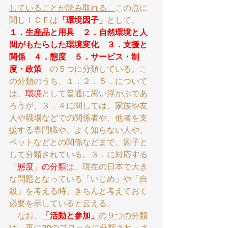
していることが読み取れる。
この点に
関しＩＣＦは
「環境因子」
として、
１．生産品と用具　２．自然環境と人
間がもたらした環境変化　３．支援と
関係　４．態度　５．サービス・制
度・政策
　の５つに分類している。こ
の分類のうち、１．２．５．について
は、
環境
として普通に思い浮かぶであ
ろうが、３．４に関しては、家族や友
人や職場などでの関係者や、他者を支
援する専門職や、よく知らない人や、
ペットなどとの関係などまで、因子と
して分類されている。３．に対応する
「態度」の分類
は、現在の日本で大き
な問題となっている「いじめ」や「自
殺」を考える時、きちんと考えておく
必要を示していると云える。
　なお、
「活動と参加」
の９つの分類
は、更に20のブロックに分類
され、さ