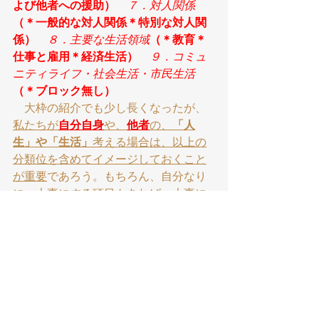
よび他者への援助）
７．対人関係
（＊一般的な対人関係＊特別な対人関
係）
　８．主要な生活領域
（＊教育＊
仕事と雇用＊経済生活）
　９．コミュ
ニティライフ・社会生活・市民生活
（＊ブロック無し）
　大枠の紹介でも少し長くなったが、
私たちが
自分自身
や、
他者
の、
「人
生」や「生活」
考える場合は、以上の
分類位を含めてイメージしておくこと
が重要
であろう。もちろん、自分なり
に、大事にする項目もあれば、大事に
しないと
（自分の意志で）決める
項目
があるのは、当然である。それが
その
人の個性
であろう。とすれば
他者も同
じ
ことで、それぞれ個性があるのだ
が、それを
見ぬくには、上記の分類す
べてに関し、観察し確認することで、
理解できる
のである。