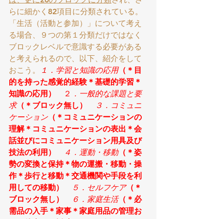
らに細かく82項目に分類されている。
「生活（活動と参加）」について考え
る場合、９つの第１分類だけではなく
ブロックレベルで意識する必要がある
と考えられるので、以下、紹介をして
おこう。
１．
学習と知識の応用
（＊目
的を持った感覚的経験＊基礎的学習＊
知識の応用）
　２
．一般的な課題と要
求
（＊ブロック無し）
３．コミュニ
ケーション
（＊コミュニケーションの
理解＊コミュニケーションの表出＊会
話並びにコミュニケーション用具及び
技法の利用）
４．運動・移動
（＊姿
勢の変換と保持＊物の運搬・移動・操
作＊歩行と移動＊交通機関や手段を利
用しての移動）
５．セルフケア
（＊
ブロック無し）
６．家庭生活
（＊必
需品の入手＊家事＊家庭用品の管理お