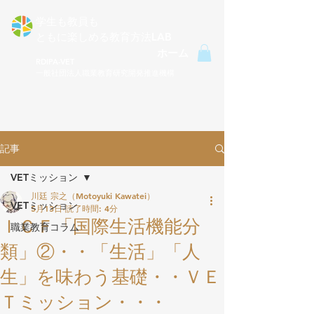
学生も教員も
ともに楽しめる​教育方法LAB
ホーム
RDIPA-VET
一般社団法人職業教育研究開発推進機構
記事
VETミッション
川廷 宗之（Motoyuki Kawatei）
VETミッション
5月13日
読了時間: 4分
ＩＣＦ「国際生活機能分
職業教育コラム
類」②・・「生活」「人
生」を味わう基礎・・ＶＥ
Ｔミッション・・・