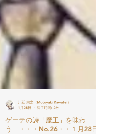
川廷 宗之（Motoyuki Kawatei）
1月28日
読了時間: 2分
ゲーテの詩「魔王」を味わ