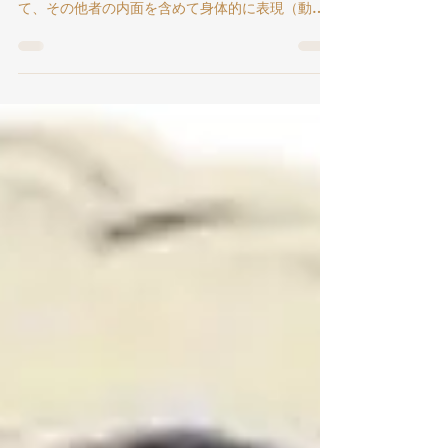
月21日発信
ロールプレイグ（以下、「ロープレ」と記述）の
「楽しい」ところは、自分以外の他者に成りきっ
て、その他者の内面を含めて身体的に表現（動
作）できる＝演じられることである。 他者に成
りきるには、「喜び」とか「悲しさ」とかの感情
や思いを「理解」しなければならない。ロープレ
では、その「理解」した内容を、身体を使って
「表現」して＝「演じて」いくことになる。この
「表現」の質＝どれだけ他者（相手）に伝わるか
は、「理解」の深さと、表情を含め手足や身体全
部を使っての「表現する」「演じる」力量で決ま
る。 そのためには、演じる人物の感情や思いの
「内面」に関して、丁寧に考えてみる必要があ
る。この「内面」は多くの場合、周りの状況に対
する反応として蓄積されているとすれば、演じる
人物が今、どういう状況に直面しているか、ま
た、それまで、どのような状況に当面してきたか
（成育歴）なども考えると「理解」を深め、「演
じる」幅をひろげられるだろう。 このような準
備を経て、実際にロープレを行ってみ