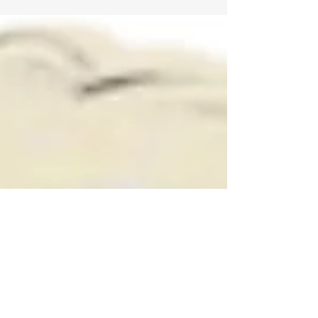
全体からの表現だろうという事は、赤ちゃんと付
き合っていれば解る。そして、長ずるに従って表
現内容を言語（など）に置き換えられることを求
められ、多分その為に、体全体での自由な表現が
出来なくなっていく（下手になっていく）という
事もあるだろう。 （日本では特に？）教室で
は、小さい時から体を動かすことも声を発するこ
とも、表情で表すことも、自由には出来ずコント
ロールすること【楽しくない！！】が求められ
る。これは、本来の「人間」としての成長を支援
するはずの「教室」での活動としては・・・