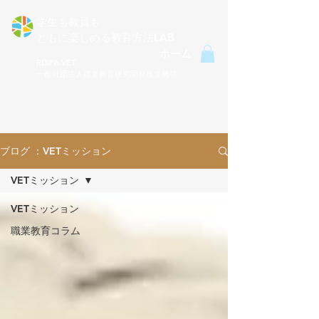
学生も教員も
ともに楽しめる​教育方法LAB
ホーム
RDIPA-VET
一般社団法人職業教育研究開発推進機構
ブログ ：VETミッション
VETミッション
VETミッション
職業教育コラム