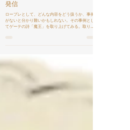
う ・・・No.26・・１月28日
発信
ロープレとして、どんな内容をどう扱うか、事例
がないと分かり難いかもしれない。その事例とし
てゲーテの詩「魔王」を取り上げてみる。取り敢
えず、「詩」を、味わってみよう。 魔王 この夜ふ
け 風を切り 馬を駆りゆく ひとはだれ？ 腕にし
っかり あたたかく いとしいわが子を 抱きしめ
る父 「我が子よ、どうして顔をかくすの？」 「お
とうさん、魔王が見えるでしょ 冠かぶった あの
魔王」 「わが子よ、あれは霧なのだ」 「かわいい
坊や ついておいで ・・・