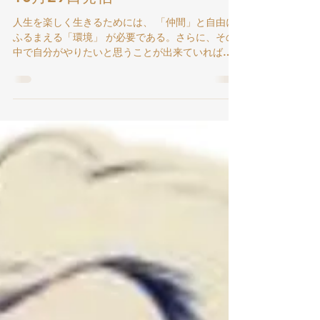
No.13・ 2025年
10月29日発信
人生を楽しく生きるためには、 「仲間」と自由に
ふるまえる「環境」 が必要である。さらに、その
中で自分がやりたいと思うことが出来ていれば
「自己実現」 出来ていて、より 楽しく 過ごすこと
が出来る。 「自己実現」 ができるためには、自
分の興味関心を自由に広げられる、（ほぼ安全
な）様々な（本人の興味に即して助言してくれる
先輩等を含む） 刺激的な環境 が必要である。でき
れば自然環境が最も望ましい。また、変更できな
いような 支配被支配関係がない 「仲間」 が必要で
ある。典型例としては、「乳幼児 のみ」 の集団が
上げられるだろう。 このような乳幼児期や少年
期までの自然環境と仲間集団は、日本では20世紀
中葉まで多くの場面で存在していた。4～5人兄弟
はざらで、（母）親も洗濯機も冷蔵庫もない家事
に追われて忙しかった。幼い子の子育ては、専ら
年寄りや年長の子どもの役割（仕事）となった。
それ故、指示は少ないので、 子どもたちは比較的