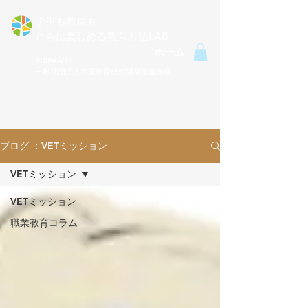
学生も教員も
ともに楽しめる​教育方法LAB
ホーム
RDIPA-VET
一般社団法人職業教育研究開発推進機構
ブログ ：VETミッション
VETミッション
VETミッション
職業教育コラム