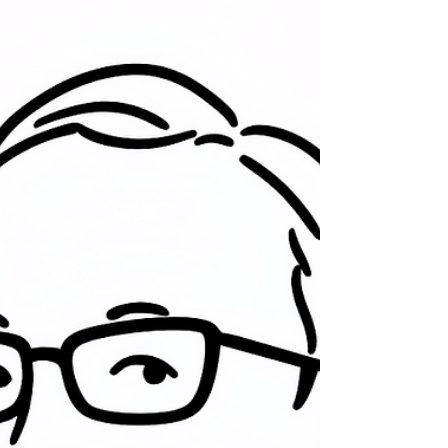
逃げなくても生きられる「安全欲求」や、「そこ
にいてもいいよ」という社会的欲求が満たされれ
ば、当面日常生活の中で 「困る事」はない 。しか
し、 「心」が満たされる には、周りの仲間などか
ら「そこにいて欲しい」（仲間の役に立ってほし
い）と思われていると自覚できる必要がある。こ
れが 「承認欲求」（マズロー） である。これが満
たされると 「楽しい」 。 家族や学業や職場や趣
味や地域の仲間など、色々な方々から褒められた
り、頼りにされれば、取り敢えず 「楽しい」 。で
は、どうすれば、それぞれの期待に応えられるの
か。 相手の期待内容を（言語的に）理解し、その
内容を実行し、具体的な成果を出す 事が求められ
る。 が、そう簡単ではない。この相手が、一
人なら取り組みやすいが、多くの場合複数であ
る。対応する集団も家族と職場の様に複数である
場合が多い。それぞれの期待が矛盾してしまう場
合もある。そもそも色々な人がいるので、相手