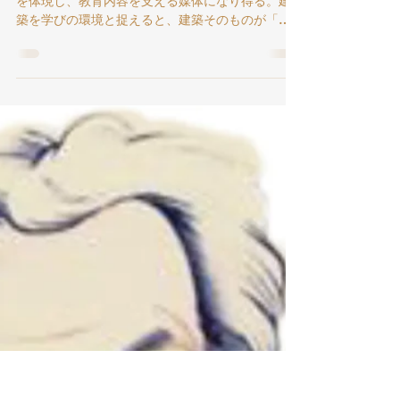
2025年10月11日
読了時間: 2分
教育理念と建築 ～新渡戸稲造
とヴォーリズ建築～【職業教育
コラム（宮田雅之⑤）】
建築は単なる物理的背景にとどまらず、教育理念
を体現し、教育内容を支える媒体になり得る。建
築を学びの環境と捉えると、建築そのものが「も
う一人の教師」となり、理念を形にし、学び方を
方向づける役割を担っていると解釈できよう。 建
築と教育の関わりは、以下の大きく3つの視点で整
理できるのではないだろうか。 価値の翻訳（理念
を形に）： 学校が大切にする価値（人格・実
学・協働・開放性など）を、素材・光・動線・象
徴の形で「見える化」する。 行動の設計（学び方
を誘発）： 平面計画・家具・スケール・音環境
が、自然発生的な行動（立ち話、共同編集、集
中、発表）を誘う。 教材化（空間そのものが学習
資源）： 構造・素材・設備・展示の仕組みを
「触れて学べる教材」にする。 福澤諭吉が創立し