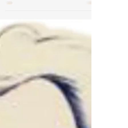
かつて、ＮＨＫの朝ドラで、「らんまん」が放映
されていた。牧野富太郎さんという植物学者を取
り上げている。幼いころから植物に特別の興味を
しめし、その興味一筋に生き、独学で、日本の植
物学の権威となった。 アメリカにはトーマス・
エジソンという後に発明王と呼ばれた人もいた。
ＧＥ（ゼネラル・エレクトリック）という会社の
祖となり、電球や蓄音機（レコード・プレーヤ
ー）など数多の発明や、電話の普及に業績を残し
た。彼もまた、独学の人である。 二人とも、そ
の研究熱心さの余り様々なエピソードを残してい
る。しかし、その業績は社会から承認・賞賛され
ていた。本人は充分 人生を楽しんだ であろう。
こういう、独自な志向の持ち主で、色々な抵抗に
も出会うが、誰かのサポートや承認も得て 「楽し
みつつ」 世に貢献した人は少なくない。 「自己実
現」 の分かりやすい例である。 こういう人の共
通項は、周りと同じでなければならないという桎
梏（しばられている様）にとらわれていないとい
うことである。自分が 「生き生きと」 独自の道を
歩んでいる人にとって、 他の人が違う道を行くの